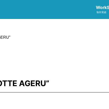
Work
制作実績
GERU”
OTTE AGERU”